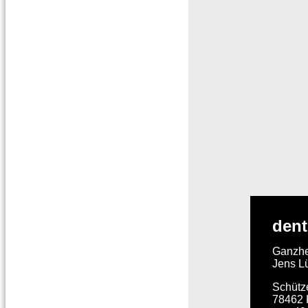
dent
Ganzhei
Jens L
Schütze
78462 