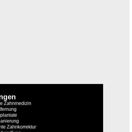
ungen
he Zahnmedizin
tfernung
plantate
anierung
nte Zahnkorrektur