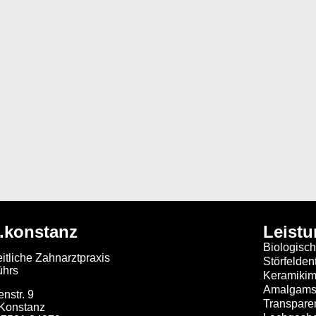
.konstanz
Leist
Biologisc
tliche Zahnarztpraxis
Störfelden
ührs
Keramikim
Amalgams
nstr. 9
Transpare
Konstanz