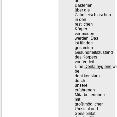
der
Bakterien
über die
Zahnfleischtaschen
in den
restlichen
Körper
vermieden
werden. Das
ist für den
gesamten
Gesundheitszustand
des Körpers
von Vorteil.
Eine
Dentalhygiene
wi
bei
dent.konstanz
durch
unsere
erfahrenen
Mitarbeiterinnen
mit
größtmöglicher
Umsicht und
Sensibilität