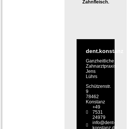
Zahnfleisch.
dent.konstanz
Ganzheitliche
Zahnarztpraxis
Jens
Lührs
Schützenstr.
9
78462
Konstanz
+49
7531
24979
info@dent-
konstanz.de