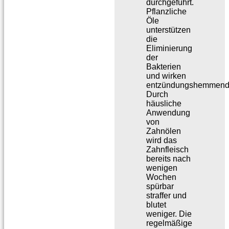
durchgeführt.
Pflanzliche
Öle
unterstützen
die
Eliminierung
der
Bakterien
und wirken
entzündungshemmend
Durch
häusliche
Anwendung
von
Zahnölen
wird das
Zahnfleisch
bereits nach
wenigen
Wochen
spürbar
straffer und
blutet
weniger. Die
regelmäßige