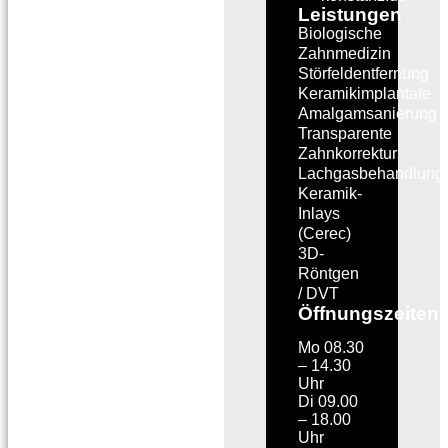
Leistungen
Biologische
Zahnmedizin
Störfeldentfernung
Keramikimplantate
Amalgamsanierung
Transparente
Zahnkorrektur
Lachgasbehandlung
Keramik-
Inlays
(Cerec)
3D-
Röntgen
/ DVT
Öffnungszeiten
Mo 08.30
– 14.30
Uhr
Di 09.00
– 18.00
Uhr