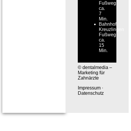
Fußweg
ca.
7
Min.
Bahnhof
Kreuzlingen
Fußweg
ca.
15
Min.
© dentalmedia –
Marketing für
Zahnärzte
Impressum
·
Datenschutz