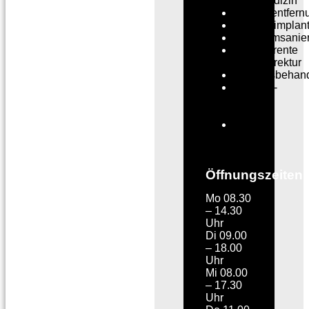
Zahnmedizin
Störfeldentfern
Keramikimplant
Amalgamsanie
Transparente
Zahnkorrektur
Lachgasbehan
Keramik-
Inlays
(Cerec)
3D-
Röntgen
/
DVT
Öffnungszeiten
Mo 08.30
– 14.30
Uhr
Di 09.00
– 18.00
Uhr
Mi 08.00
– 17.30
Uhr