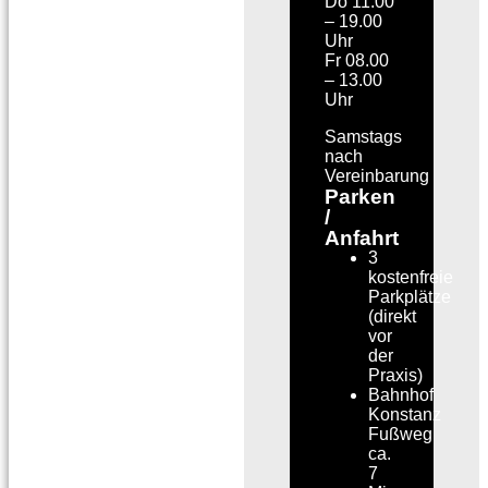
Do 11.00
– 19.00
Uhr
Fr 08.00
– 13.00
Uhr
Samstags
nach
Vereinbarung
Parken
/
Anfahrt
3
kostenfreie
Parkplätze
(direkt
vor
der
Praxis)
Bahnhof
Konstanz
Fußweg
ca.
7