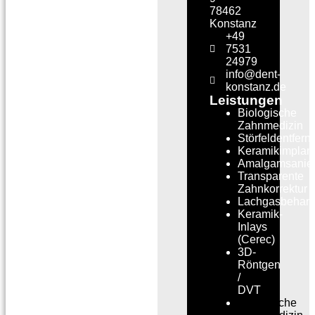
78462
Konstanz
+49
7531
24979
info@dent-
konstanz.de
Leistungen
Biologische
Zahnmedizin
Störfeldentfern
Keramikimplant
Amalgamsanie
Transparente
Zahnkorrektur
Lachgasbehan
Keramik-
Inlays
(Cerec)
3D-
Röntgen
/
DVT
Biologische